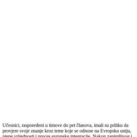
Učesnici, raspoređeni u timove do pet članova, imali su priliku da
provjere svoje znanje kroz teme koje se odnose na Evropsku uniju,
njene vrijednosti i proces evropske integracije. Nakon zanimljivog i