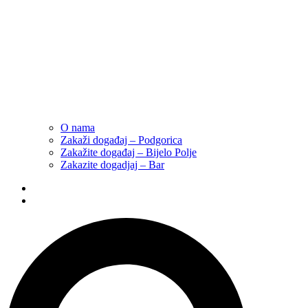
O nama
Zakaži događaj – Podgorica
Zakažite događaj – Bijelo Polje
Zakazite dogadjaj – Bar