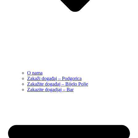
O nama
Zakaži događaj – Podgorica
Zakažite događaj – Bijelo Polje
Zakazite dogadjaj – Bar