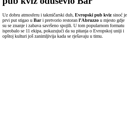
pub kviz oduševio Bar
Uz dobru atmosferu i takmičarski duh,
Evropski pub kviz
sinoć je
prvi put stigao u
Bar
i pretvorio restoran
l’Abruzzo
u mjesto gdje
su se znanje i zabava savršeno spojili. U tom popularnom formatu
isprobalo se 11 ekipa, pokazujući da su pitanja o Evropskoj uniji i
opštoj kulturi još zanimljivija kada se rješavaju u timu.