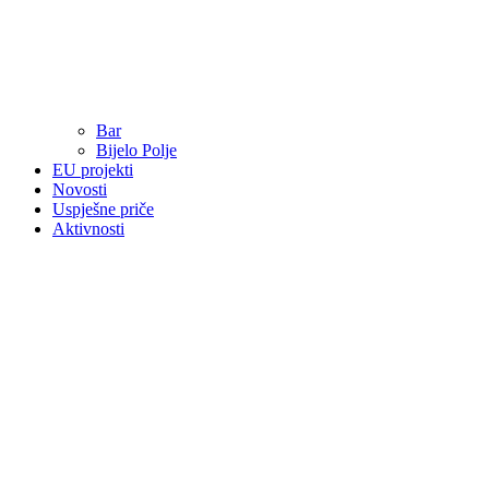
Bar
Bijelo Polje
EU projekti
Novosti
Uspješne priče
Aktivnosti