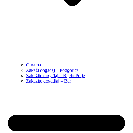
O nama
Zakaži događaj – Podgorica
Zakažite događaj – Bijelo Polje
Zakazite dogadjaj – Bar