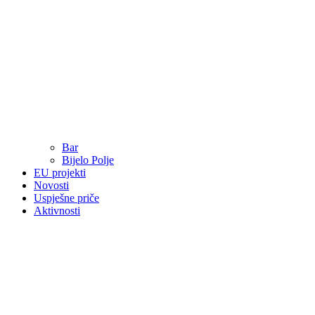
Bar
Bijelo Polje
EU projekti
Novosti
Uspješne priče
Aktivnosti