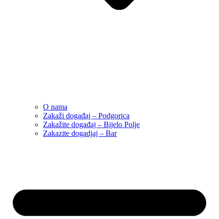
O nama
Zakaži događaj – Podgorica
Zakažite događaj – Bijelo Polje
Zakazite dogadjaj – Bar