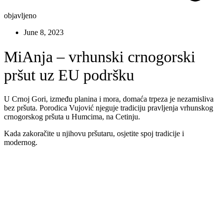
objavljeno
June 8, 2023
MiAnja – vrhunski crnogorski
pršut uz EU podršku
U Crnoj Gori, između planina i mora, domaća trpeza je nezamisliva
bez pršuta. Porodica Vujović njeguje tradiciju pravljenja vrhunskog
crnogorskog pršuta u Humcima, na Cetinju.
Kada zakoračite u njihovu pršutaru, osjetite spoj tradicije i
modernog.