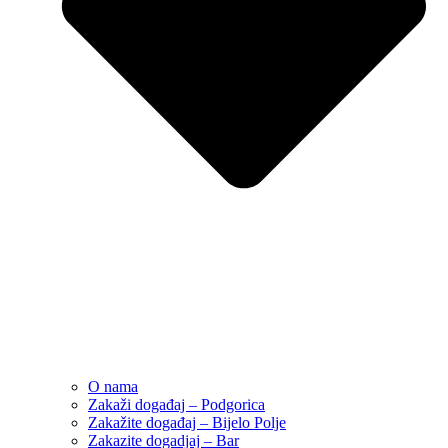
O nama
Zakaži događaj – Podgorica
Zakažite događaj – Bijelo Polje
Zakazite dogadjaj – Bar