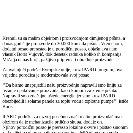
Krenuli su sa malim objektom i proizvodnjom dimljenog pršuta, a
danas godišnje proizvode do 30.000 komada pršuta. Vremenom,
dodatni posao prerastao je u porodični posao, objašnjava nam
vlasnik Boris Vujović, dok desetak radnika koliko ih kompanija
MiAnja danas broji, pažljivo priprema i obrađuje proizvode.
Zahvaljujući podršci Evropske unije, kroz IPARD program, ova
vrijedna porodica je modernizovala svoj posao.
‘’Da bismo unaprijedili našu proizvodnju napravili smo liniju za
rezanje i pakovanje proizvoda, kao i komoru za zrenje pršuta.
Napravili smo značajne uštede energije jer smo kroz IPARD
obezbijedili i solarne panele za toplu vodu i toplotne pumpe’’, ističe
Boris.
IPARD podrška za razvoj posebno znači malim proizvođačima s
obzirom da je mehanizacija prilično skupa, dodaje on.
Njihov porodični posao je prerasao lokalne okvire i postao sinonim
za kvalitet u suhomesnatim proizvodima. MiAnjine proizvode