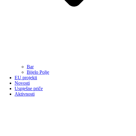
Bar
Bijelo Polje
EU projekti
Novosti
Uspješne priče
Aktivnosti