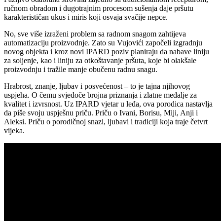
ručnom obradom i dugotrajnim procesom sušenja daje pršutu
karakterističan ukus i miris koji osvaja svačije nepce.
No, sve više izraženi problem sa radnom snagom zahtijeva
automatizaciju proizvodnje. Zato su Vujovići započeli izgradnju
novog objekta i kroz novi IPARD poziv planiraju da nabave liniju
za soljenje, kao i liniju za otkoštavanje pršuta, koje bi olakšale
proizvodnju i tražile manje obučenu radnu snagu.
Hrabrost, znanje, ljubav i posvećenost – to je tajna njihovog
uspjeha. O čemu svjedoče brojna priznanja i zlatne medalje za
kvalitet i izvrsnost. Uz IPARD vjetar u leđa, ova porodica nastavlja
da piše svoju uspješnu priču. Priču o Ivani, Borisu, Miji, Anji i
Aleksi. Priču o porodičnoj snazi, ljubavi i tradiciji koja traje četvrt
vijeka.