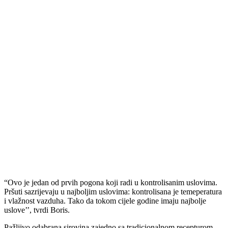
“Ovo je jedan od prvih pogona koji radi u kontrolisanim uslovima.
Pršuti sazrijevaju u najboljim uslovima: kontrolisana je temeperatura
i vlažnost vazduha. Tako da tokom cijele godine imaju najbolje
uslove’’, tvrdi Boris.
Pažljivo odabrana sirovina zajedno sa tradicionalnom recepturom,