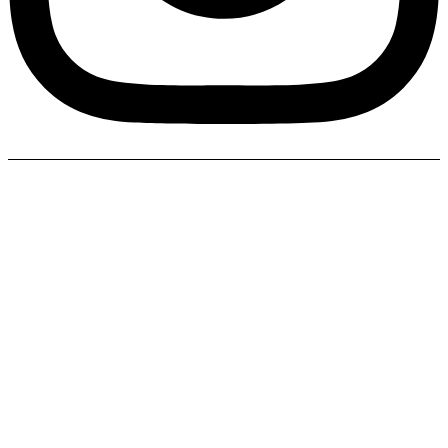
© 2026 Delegacija Evropske unije u Crnoj Gori •
Legal Notice
Adresa: Trg Argentina br 4, Podgorica, 81 000 Telefon: +382 (20)
223 183