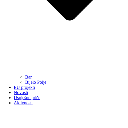
Bar
Bijelo Polje
EU projekti
Novosti
Uspješne priče
Aktivnosti