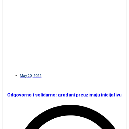
May 20, 2022
Odgovorno i solidarno: građani preuzimaju inicijativu