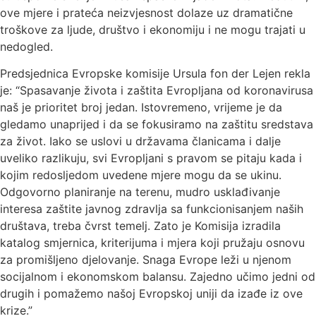
ove mjere i prateća neizvjesnost dolaze uz dramatične
troškove za ljude, društvo i ekonomiju i ne mogu trajati u
nedogled.
Predsjednica Evropske komisije Ursula fon der Lejen rekla
je: “Spasavanje života i zaštita Evropljana od koronavirusa
naš je prioritet broj jedan. Istovremeno, vrijeme je da
gledamo unaprijed i da se fokusiramo na zaštitu sredstava
za život. Iako se uslovi u državama članicama i dalje
uveliko razlikuju, svi Evropljani s pravom se pitaju kada i
kojim redosljedom uvedene mjere mogu da se ukinu.
Odgovorno planiranje na terenu, mudro usklađivanje
interesa zaštite javnog zdravlja sa funkcionisanjem naših
društava, treba čvrst temelj. Zato je Komisija izradila
katalog smjernica, kriterijuma i mjera koji pružaju osnovu
za promišljeno djelovanje. Snaga Evrope leži u njenom
socijalnom i ekonomskom balansu. Zajedno učimo jedni od
drugih i pomažemo našoj Evropskoj uniji da izađe iz ove
krize.”