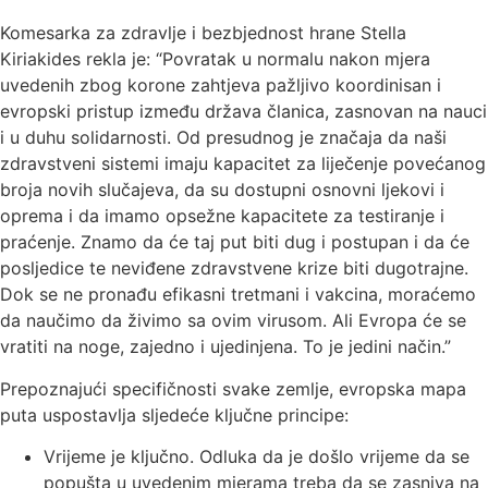
Komesarka za zdravlje i bezbjednost hrane Stella
Kiriakides rekla je: “Povratak u normalu nakon mjera
uvedenih zbog korone zahtjeva pažljivo koordinisan i
evropski pristup između država članica, zasnovan na nauci
i u duhu solidarnosti. Od presudnog je značaja da naši
zdravstveni sistemi imaju kapacitet za liječenje povećanog
broja novih slučajeva, da su dostupni osnovni ljekovi i
oprema i da imamo opsežne kapacitete za testiranje i
praćenje. Znamo da će taj put biti dug i postupan i da će
posljedice te neviđene zdravstvene krize biti dugotrajne.
Dok se ne pronađu efikasni tretmani i vakcina, moraćemo
da naučimo da živimo sa ovim virusom. Ali Evropa će se
vratiti na noge, zajedno i ujedinjena. To je jedini način.”
Prepoznajući specifičnosti svake zemlje, evropska mapa
puta uspostavlja sljedeće ključne principe:
Vrijeme je ključno. Odluka da je došlo vrijeme da se
popušta u uvedenim mjerama treba da se zasniva na