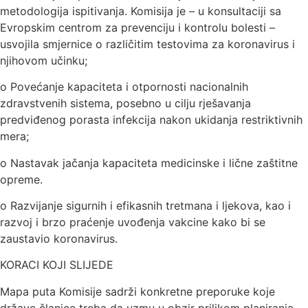
metodologija ispitivanja. Komisija je – u konsultaciji sa
Evropskim centrom za prevenciju i kontrolu bolesti –
usvojila smjernice o različitim testovima za koronavirus i
njihovom učinku;
o Povećanje kapaciteta i otpornosti nacionalnih
zdravstvenih sistema, posebno u cilju rješavanja
predviđenog porasta infekcija nakon ukidanja restriktivnih
mera;
o Nastavak jačanja kapaciteta medicinske i lične zaštitne
opreme.
o Razvijanje sigurnih i efikasnih tretmana i ljekova, kao i
razvoj i brzo praćenje uvođenja vakcine kako bi se
zaustavio koronavirus.
KORACI KOJI SLIJEDE
Mapa puta Komisije sadrži konkretne preporuke koje
države članice treba da uzmu u obzir prilikom planiranja