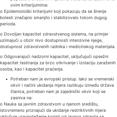
ovim kriterijumima:
o Epidemiološki kriterijumi koji pokazuju da se širenje
bolesti značajno smanjilo i stabilizovalo tokom dugog
perioda.
o Dovoljan kapacitet zdravstvenog sistema, na primjer
uzimajući u obzir nivo dostupnosti intenzivne njege,
dostupnost zdravstvenih radnika i medicinskog materijala.
o Odgovarajući nadzorni kapacitet, uključujući opsežni
kapacitet testiranja za brzo otkrivanje i izolaciju zaraženih
osoba, kao i kapacitet praćenja.
Potreban nam je evropski pristup. Iako se vremenski
okvir i načini ukidanja mjera razlikuju između država
članica, potreban nam je zajednički okvir koji se
zasniva na:
o Nauka sa javnim zdravstvom u njenom središtu,
istovremeno priznajući da ukidanje restriktivnih mjera
uključuje uravnoteženje koristi od javnog zdravlja sa