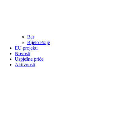
Bar
Bijelo Polje
EU projekti
Novosti
Uspješne priče
Aktivnosti