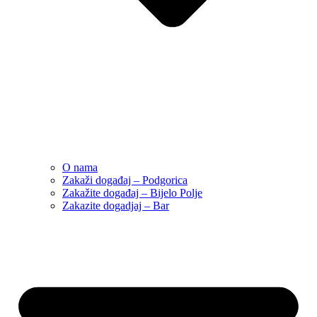
O nama
Zakaži događaj – Podgorica
Zakažite događaj – Bijelo Polje
Zakazite dogadjaj – Bar