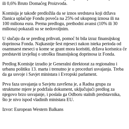
ili 0,6% Bruto Domaćeg Proizvoda.
Komisija je takođe predložila da se iznos sredstava koji država
članica uplaćuje Fondu poveća na 25% od ukupnog iznosa ili na
100 miliona eura. Prema predlogu, prethodni avansi (10% ili 30
miliona) pokazali su se nedovoljnim.
U slučaju da se predlog prihvati, pomoć bi bila izraz finansijskog
doprinosa Fonda. Najkasnije šest mjeseci nakon isteka perioda od
osamnaest meseci u kome se grant mora koristiti, država korisnica će
predstaviti izvještaj o utrošku finansijskog doprinosa iz Fonda.
Predlog Komisije izradio je Generalni direktorat za regionalnu i
urbanu politiku 13. marta i trenutno je u proceduri usvajanja. Treba
da ga usvoje i Savjet ministara i Evropski parlament.
Prva faza usvajanja u Savjetu završena je, a Radna grupa za
strukturne mjere je podržala dokument, uključujući predlog za
njegovo brzo usvajanje, i poslala ga Odboru stalnih predstavnika,
što je nivo ispod vladinih ministara EU.
Izvor: European Western Balkans