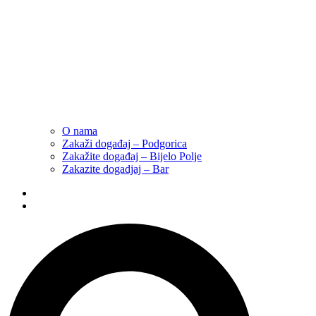
O nama
Zakaži događaj – Podgorica
Zakažite događaj – Bijelo Polje
Zakazite dogadjaj – Bar