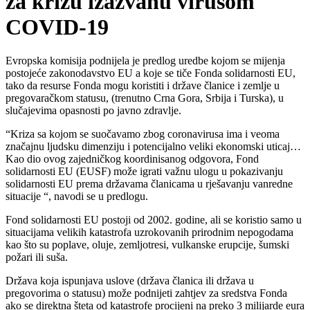
za krizu izazvanu virusom
COVID-19
Evropska komisija podnijela je predlog uredbe kojom se mijenja
postojeće zakonodavstvo EU a koje se tiče Fonda solidarnosti EU,
tako da resurse Fonda mogu koristiti i države članice i zemlje u
pregovaračkom statusu, (trenutno Crna Gora, Srbija i Turska), u
slučajevima opasnosti po javno zdravlje.
“Kriza sa kojom se suočavamo zbog coronavirusa ima i veoma
značajnu ljudsku dimenziju i potencijalno veliki ekonomski uticaj…
Kao dio ovog zajedničkog koordinisanog odgovora, Fond
solidarnosti EU (EUSF) može igrati važnu ulogu u pokazivanju
solidarnosti EU prema državama članicama u rješavanju vanredne
situacije “, navodi se u predlogu.
Fond solidarnosti EU postoji od 2002. godine, ali se koristio samo u
situacijama velikih katastrofa uzrokovanih prirodnim nepogodama
kao što su poplave, oluje, zemljotresi, vulkanske erupcije, šumski
požari ili suša.
Država koja ispunjava uslove (država članica ili država u
pregovorima o statusu) može podnijeti zahtjev za sredstva Fonda
ako se direktna šteta od katastrofe procijeni na preko 3 milijarde eura