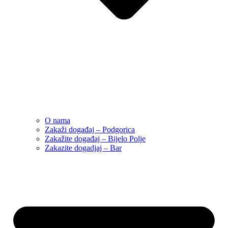
O nama
Zakaži događaj – Podgorica
Zakažite događaj – Bijelo Polje
Zakazite dogadjaj – Bar