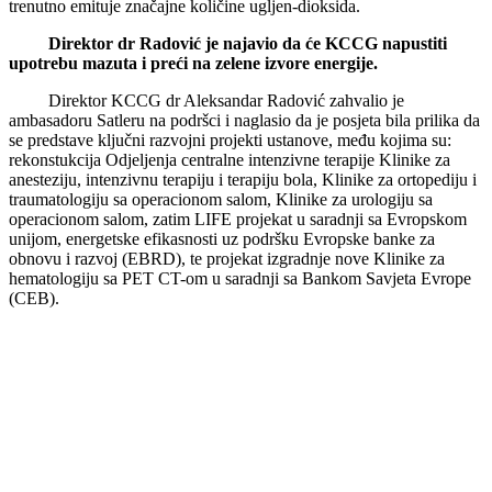
trenutno emituje značajne količine ugljen-dioksida.
Direktor dr Radović je najavio da će KCCG napustiti
upotrebu mazuta i preći na zelene izvore energije.
Direktor KCCG dr Aleksandar Radović zahvalio je
ambasadoru Satleru na podršci i naglasio da je posjeta bila prilika da
se predstave ključni razvojni projekti ustanove, među kojima su:
rekonstukcija Odjeljenja centralne intenzivne terapije Klinike za
anesteziju, intenzivnu terapiju i terapiju bola, Klinike za ortopediju i
traumatologiju sa operacionom salom, Klinike za urologiju sa
operacionom salom, zatim LIFE projekat u saradnji sa Evropskom
unijom, energetske efikasnosti uz podršku Evropske banke za
obnovu i razvoj (EBRD), te projekat izgradnje nove Klinike za
hematologiju sa PET CT-om u saradnji sa Bankom Savjeta Evrope
(CEB).