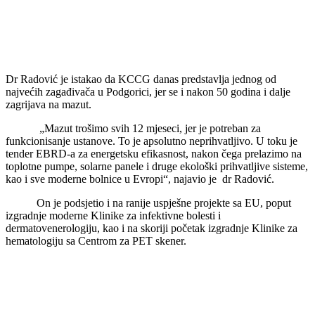
Dr Radović je istakao da KCCG danas predstavlja jednog od
najvećih zagađivača u Podgorici, jer se i nakon 50 godina i dalje
zagrijava na mazut.
„Mazut trošimo svih 12 mjeseci, jer je potreban za
funkcionisanje ustanove. To je apsolutno neprihvatljivo. U toku je
tender EBRD-a za energetsku efikasnost, nakon čega prelazimo na
toplotne pumpe, solarne panele i druge ekološki prihvatljive sisteme,
kao i sve moderne bolnice u Evropi“, najavio je dr Radović.
On je podsjetio i na ranije uspješne projekte sa EU, poput
izgradnje moderne Klinike za infektivne bolesti i
dermatovenerologiju, kao i na skoriji početak izgradnje Klinike za
hematologiju sa Centrom za PET skener.