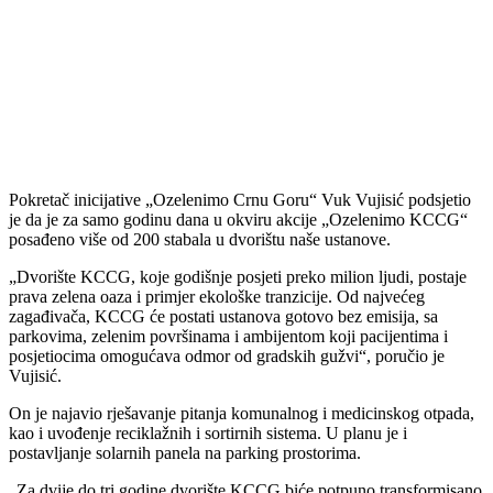
Pokretač inicijative „Ozelenimo Crnu Goru“ Vuk Vujisić podsjetio
je da je za samo godinu dana u okviru akcije „Ozelenimo KCCG“
posađeno više od 200 stabala u dvorištu naše ustanove.
„Dvorište KCCG, koje godišnje posjeti preko milion ljudi, postaje
prava zelena oaza i primjer ekološke tranzicije. Od najvećeg
zagađivača, KCCG će postati ustanova gotovo bez emisija, sa
parkovima, zelenim površinama i ambijentom koji pacijentima i
posjetiocima omogućava odmor od gradskih gužvi“, poručio je
Vujisić.
On je najavio rješavanje pitanja komunalnog i medicinskog otpada,
kao i uvođenje reciklažnih i sortirnih sistema. U planu je i
postavljanje solarnih panela na parking prostorima.
„Za dvije do tri godine dvorište KCCG biće potpuno transformisano