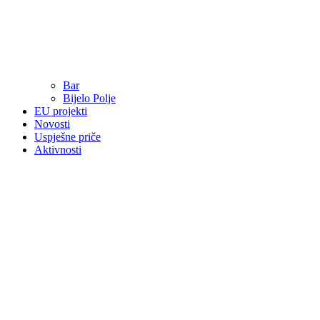
Bar
Bijelo Polje
EU projekti
Novosti
Uspješne priče
Aktivnosti