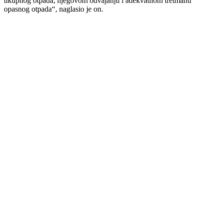
ukupnog otpada, njegovom odvajanju i adekvatnom tretmanu
opasnog otpada“, naglasio je on.