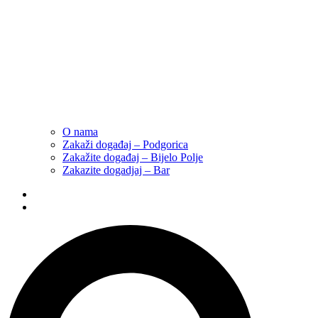
O nama
Zakaži događaj – Podgorica
Zakažite događaj – Bijelo Polje
Zakazite dogadjaj – Bar