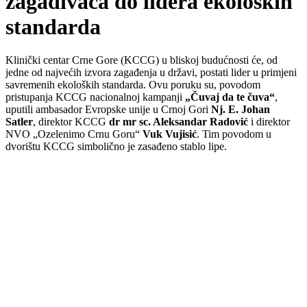
zagađivača do lidera ekoloških
standarda
Klinički centar Crne Gore (KCCG) u bliskoj budućnosti će, od
jedne od najvećih izvora zagađenja u državi, postati lider u primjeni
savremenih ekoloških standarda. Ovu poruku su, povodom
pristupanja KCCG nacionalnoj kampanji
„Čuvaj da te čuva“
,
uputili ambasador Evropske unije u Crnoj Gori
Nj. E. Johan
Satler
, direktor KCCG
dr mr sc. Aleksandar Radović
i direktor
NVO „Ozelenimo Crnu Goru“
Vuk Vujisić
. Tim povodom u
dvorištu KCCG simbolično je zasađeno stablo lipe.