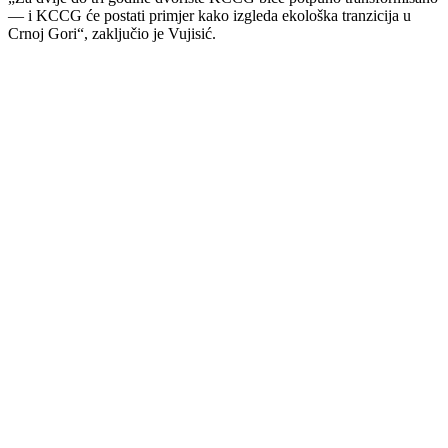
— i KCCG će postati primjer kako izgleda ekološka tranzicija u
Crnoj Gori“, zaključio je Vujisić.