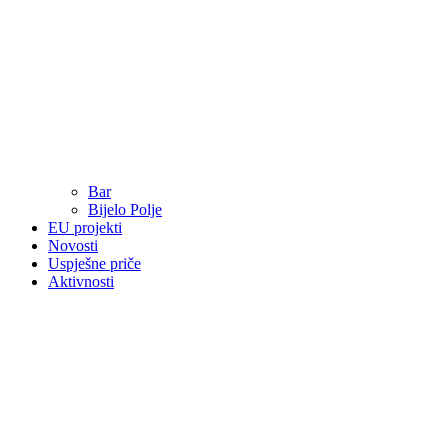
Bar
Bijelo Polje
EU projekti
Novosti
Uspješne priče
Aktivnosti