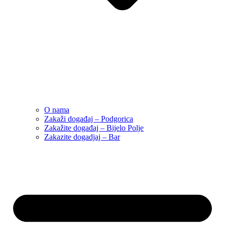
O nama
Zakaži događaj – Podgorica
Zakažite događaj – Bijelo Polje
Zakazite dogadjaj – Bar