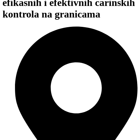
efikasnih i efektivnih carinskih
kontrola na granicama