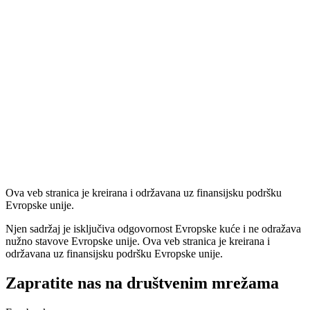
Ova veb stranica je kreirana i održavana uz finansijsku podršku
Evropske unije.
Njen sadržaj je isključiva odgovornost Evropske kuće i ne odražava
nužno stavove Evropske unije. Ova veb stranica je kreirana i
održavana uz finansijsku podršku Evropske unije.
Zapratite nas na društvenim mrežama