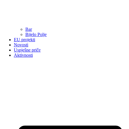
Bar
Bijelo Polje
EU projekti
Novosti
Uspješne priče
Aktivnosti