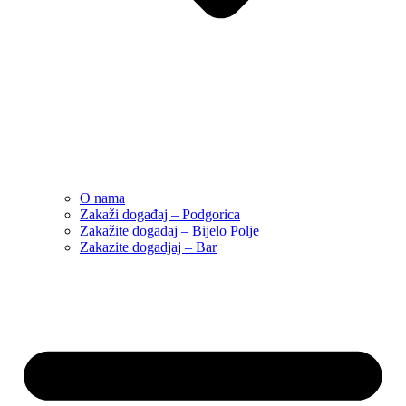
O nama
Zakaži događaj – Podgorica
Zakažite događaj – Bijelo Polje
Zakazite dogadjaj – Bar