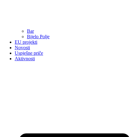
Bar
Bijelo Polje
EU projekti
Novosti
Uspješne priče
Aktivnosti