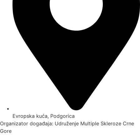
Evropska kuća, Podgorica
Organizator događaja: Udruženje Multiple Skleroze Crne
Gore