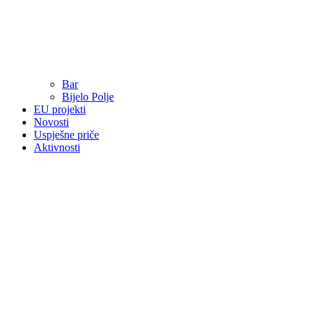
Bar
Bijelo Polje
EU projekti
Novosti
Uspješne priče
Aktivnosti