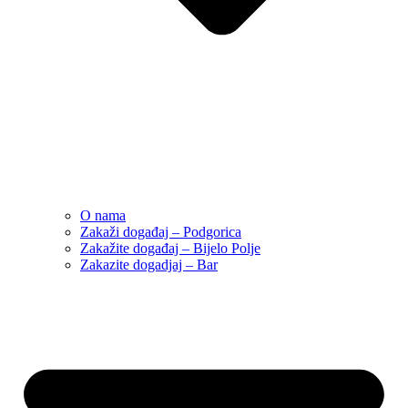
O nama
Zakaži događaj – Podgorica
Zakažite događaj – Bijelo Polje
Zakazite dogadjaj – Bar