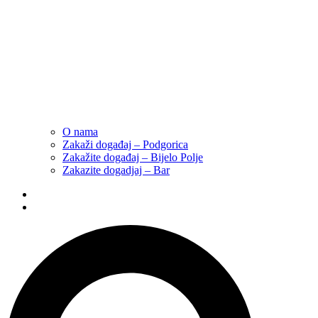
O nama
Zakaži događaj – Podgorica
Zakažite događaj – Bijelo Polje
Zakazite dogadjaj – Bar