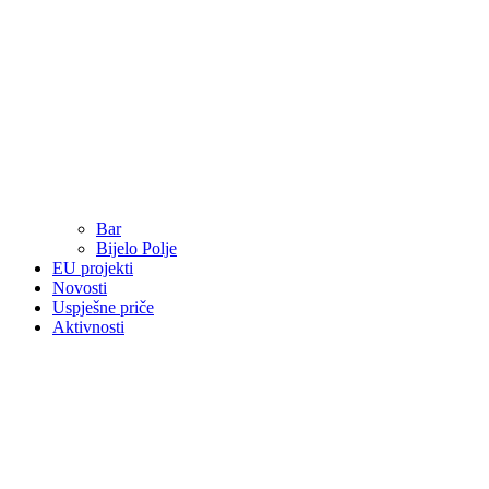
Bar
Bijelo Polje
EU projekti
Novosti
Uspješne priče
Aktivnosti