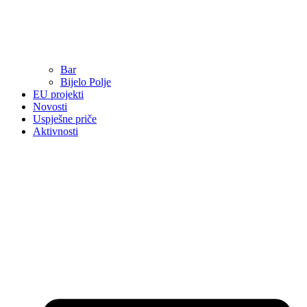
Bar
Bijelo Polje
EU projekti
Novosti
Uspješne priče
Aktivnosti