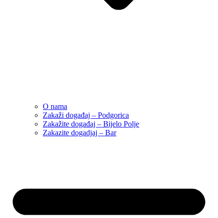
O nama
Zakaži događaj – Podgorica
Zakažite događaj – Bijelo Polje
Zakazite dogadjaj – Bar