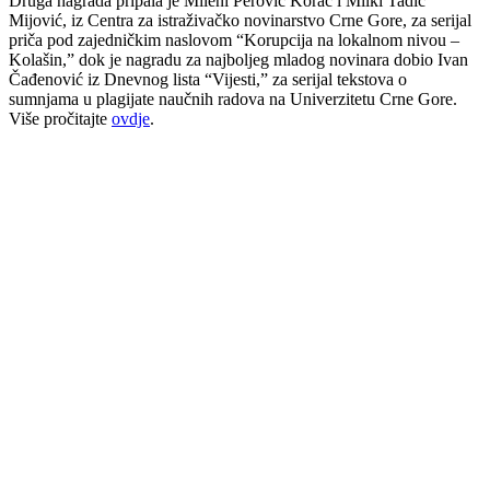
Druga nagrada pripala je Mileni Perović Korać i Milki Tadić
Mijović, iz Centra za istraživačko novinarstvo Crne Gore, za serijal
priča pod zajedničkim naslovom “Korupcija na lokalnom nivou –
Kolašin,” dok je nagradu za najboljeg mladog novinara dobio Ivan
Čađenović iz Dnevnog lista “Vijesti,” za serijal tekstova o
sumnjama u plagijate naučnih radova na Univerzitetu Crne Gore.
Više pročitajte
ovdje
.