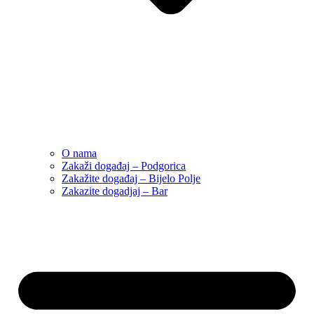
O nama
Zakaži događaj – Podgorica
Zakažite događaj – Bijelo Polje
Zakazite dogadjaj – Bar