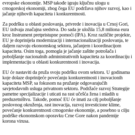
evropske ekonomije. MSP takođe igraju ključnu ulogu u
crnogorskoj ekonomiji, zbog čega EU podržava njihov razvoj, kao i
jačanje njihovih kapaciteta i konkurentnosti.
Za podršku u oblasti poslovanja, privrede i inovacija u Crnoj Gori,
EU izdvaja značajna sredstva. Do sada je uložila 15,8 miliona eura
kroz Instrument pretpristupne pomoći (IPA). Kroz različite projekte,
EU je doprinijela modernizaciji i internacionalizaciji poslovanja, te
daljem razvoju ekonomskog sektora, jačanjem i koordinacijom
kapaciteta. Osim toga, pomogla je jačanje zaštite potrošača i
poboljšanje nacionalnih administrativnih kapaciteta za koordinaciju i
implementaciju u oblasti konkurentnosti i inovacija.
EU će nastaviti da pruža svoju podršku ovom sektoru. U godinama
koje dolaze doprinijeće povećanju konkurentnosti i inovacionih
kapaciteta MSP, sa fokusom na pružanje odgovarajućih
savjetodavnih usluga privatnom sektoru. Podržaće razvoj Strategije
pametne specijalizacije i uticati na rast učešća žena i mladih u
preduzetništvu. Takođe, pomoć EU će imati za cilj poboljšanje
poslovnog okruženja, rast inovacija, razvoj investicione klime,
povećanje konkurentnosti crnogorske ekonomije, a posebno u cilju
podrške ekonomskom oporavku Crne Gore nakon pandemije
korona virusa.