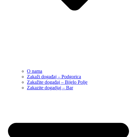
O nama
Zakaži događaj – Podgorica
Zakažite događaj – Bijelo Polje
Zakazite dogadjaj – Bar