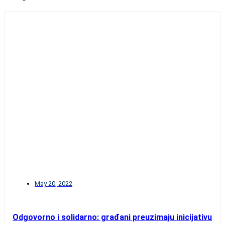
May 20, 2022
Odgovorno i solidarno: građani preuzimaju inicijativu