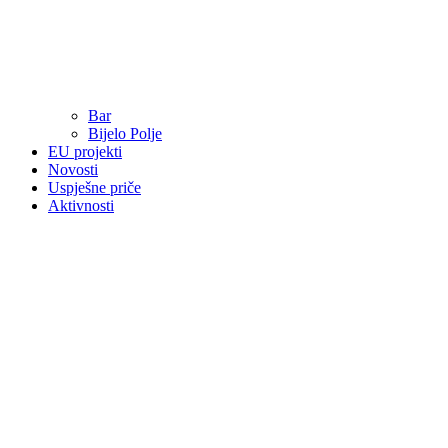
Bar
Bijelo Polje
EU projekti
Novosti
Uspješne priče
Aktivnosti