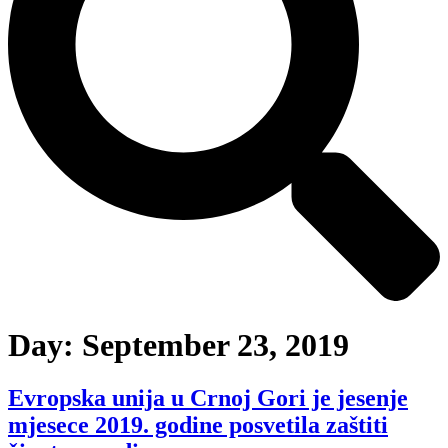
Day:
September 23, 2019
Evropska unija u Crnoj Gori je jesenje
mjesece 2019. godine posvetila zaštiti