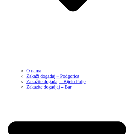
O nama
Zakaži događaj – Podgorica
Zakažite događaj – Bijelo Polje
Zakazite dogadjaj – Bar