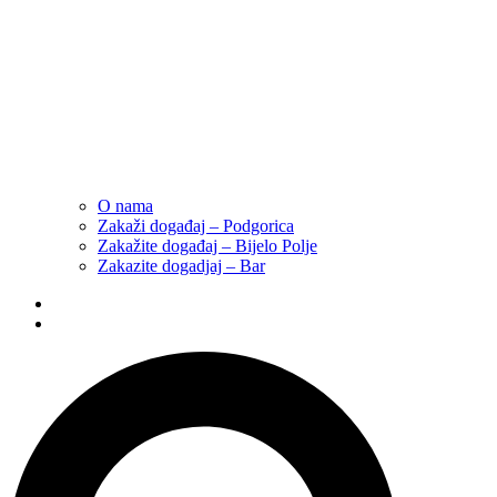
O nama
Zakaži događaj – Podgorica
Zakažite događaj – Bijelo Polje
Zakazite dogadjaj – Bar