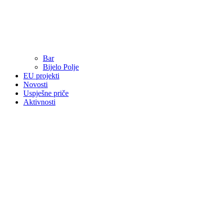
Bar
Bijelo Polje
EU projekti
Novosti
Uspješne priče
Aktivnosti